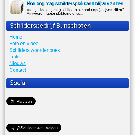
Hoe schilder je MDF?
Hoe schilder je MDF ? Binnen wordt er erg vaak MDF hout
gebruik. Voordeel met schilderen is da...
Hoe schilder ik een houten trap?
Vraag: Hoe schilder ik een houten trap? Antwoord Tapijt
(lijm) ver...
Kwasten verzorgen en bewaren
Vraag: Hoe kan ik het beste kwasten schoonmaken en
bewaren? Antwoord S...
Hoelang mag schildersplakband blijven zitten
Vraag: Hoelang mag schilderplakband (tape) blijven zitten?
Antwoord: Papier plakband of sc...
Schildersbedrijf Bunschoten
Home
Foto en video
Schilders woordenboek
Links
Nieuws
Contact
Social