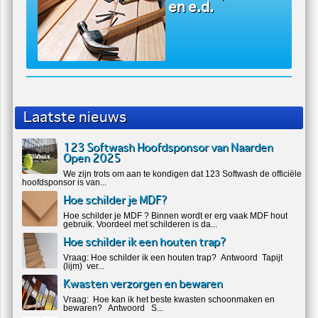
vloeren
Timmer, electra
en e.d.
Laatste nieuws
123 Softwash Hoofdsponsor van Naarden
Open 2025
We zijn trots om aan te kondigen dat 123 Softwash de officiële
hoofdsponsor is van...