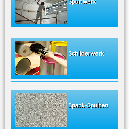
Schilderen The Red Sun Schildersbedrijf
U zit nu hier:
home
/
diensten
Spuitwerk
Schilderwerk