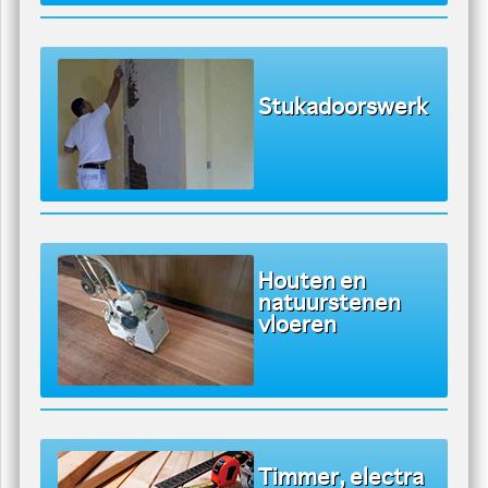
Spack-Spuiten
Stukadoorswerk
Houten en
natuurstenen