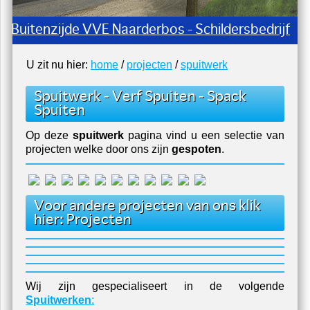
en Buitenzijde VVE Naarderbos - Schildersbedrijf
U zit nu hier:
home
/
projecten
/
spuitwerk
Spuitwerk - Verf Spuiten - Spack
Spuiten
Op deze
spuitwerk
pagina vind u een selectie van
projecten welke door ons zijn
gespoten
.
Voor andere projecten van ons klik
hier: Projecten
Wij zijn gespecialiseert in de volgende
Spuitwerken
: